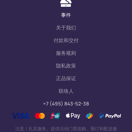
事件
关于我们
付款和交付
服务规则
隐私政策
正品保证
联络人
+7 (495) 843-52-38
注意！礼宾服务。提供活动门票选购、预订和配送服