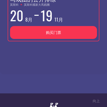
莫斯科
莫斯科國家大馬戲團
20
19
8月
11月
购买门票
向上