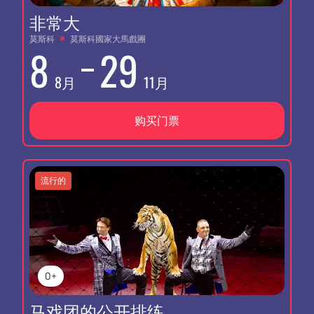
非常大
莫斯科
莫斯科國家大馬戲團
8
29
8月
11月
购买门票
流行的
0+
马戏团的公开排练