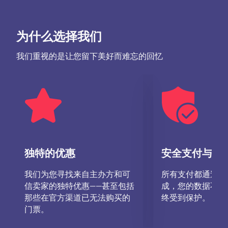
关于活动和场地
莫斯科大马戏团向游客开放后台。参观期间，您将看到
艺术家们如何为节目准备新节目。节目内容包括表演技
为什么选择我们
巧和与动物合作。阿斯科尔德和埃德加·扎帕什尼将解答
观众的疑问，并分享他们的职业。参观将在舞台上进
我们重视的是让您留下美好而难忘的回忆
行，每个人都可以感受到马戏团的氛围。
马戏团公开彩排门票在线购买
您可以通过我们的网站购买公开彩排门票
。票价取决于
所选座位——费用会显示在网上预订部分。大厅布局将
帮助您选择相对于舞台的位置。
您可以在网站上在线或通过电话订票和付款。经理会告
独特的优惠
安全支付与数
知您票价、预订规则并帮助您选择座位。
我们为您寻找来自主办方和可
所有支付都通过安
信卖家的独特优惠——甚至包括
成，您的数据不会
那些在官方渠道已无法购买的
终受到保护。
门票。