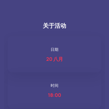
关于活动
日期
20 八月
时间
18:00