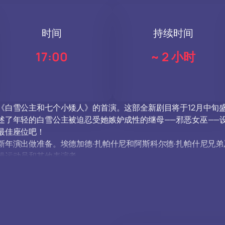
时间
持续时间
17:00
~
2 小时
《白雪公主和七个小矮人》的首演。这部全新剧目将于12月中旬
述了年轻的白雪公主被迫忍受她嫉妒成性的继母——邪恶女巫——设
最佳座位吧！
新年演出做准备。埃德加德·扎帕什尼和阿斯科尔德·扎帕什尼兄
操运动员和其他表演者。
特别打造。您将见到迷人的白雪公主、善良的七个小矮人以及狡
之一便是扮演邪恶女巫的演员。去年在《金鱼的故事》中扮演脾气
不要错过莫斯科大马戏团的全新新年演出！