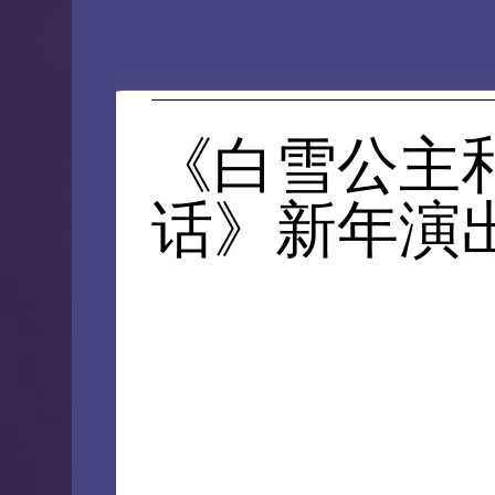
《白雪公主
话》新年演