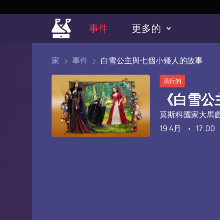
事件
更多的
家
事件
白雪公主與七個小矮人的故事
流行的
《白雪公
莫斯科國家大馬
19 4月
17:00