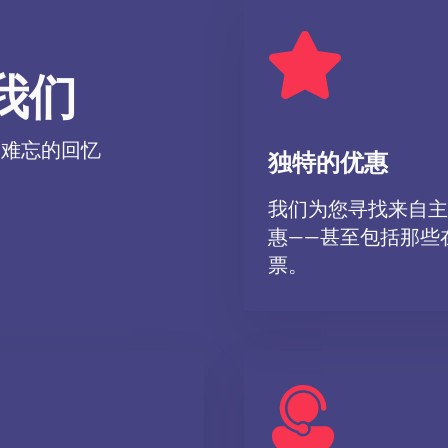
票价。
松选择合适的座位并下单。维尔纳茨基马戏团《白雪
我们
和七个小矮人》演出门票。
选择您喜欢的座位，提供您的联系方
们保证您门票的真实性。
而难忘的回忆
独特的优惠
我们为您寻找来自主
惠——甚至包括那些
票。