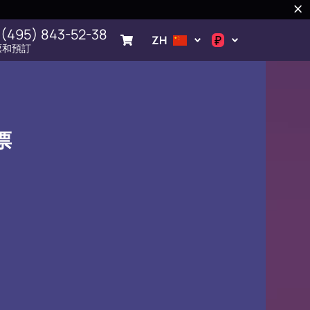
 (495) 843-52-38
₽
ZH
票和預訂
.د.ب
د.إ
$
票
€
ر.ق
ر.ع.
₽
ر.س