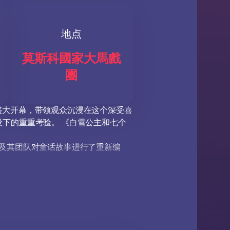
地点
莫斯科國家大馬戲
團
盛大开幕，带领观众沉浸在这个深受喜
下的重重考验。 《白雪公主和七个
弟及其团队对童话故事进行了重新编
猾的继母。
暴躁的老妇人的埃德加·扎帕什尼本