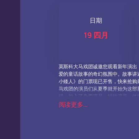
日期
19 四月
莫斯科大马戏团诚邀您观看新年演出
爱的童话故事的奇幻氛围中。故事讲
小矮人》的门票现已开售，快来抢购
马戏团的演员们从夏季就开始为这部
排，加入了杂耍演员、特技演员、体
服装、布景和音乐伴奏均为本次演出
阅读更多...
演出将充满惊喜、幽默和笑料。其中
人，很可能也会出演这个角色。千万
票价