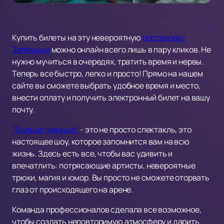
Купить билеты на эту невероятную
постановку
Запашных
можно онлайн всего лишь в пару кликов. Не
нужно мучиться в очередях, тратить время и нервы.
Теперь все быстро, легко и просто! Прямо на нашем
сайте вы сможете выбрать удобное время и место,
внести оплату и получить электронный билет на вашу
почту.
"Больше-меньше"
- это не просто спектакль, это
настоящее шоу, которое запомнится вам на всю
жизнь. Здесь есть все, чтобы вас удивить и
впечатлить: потрясающие артисты, невероятные
трюки, магия и юмор. Вы просто не сможете оторвать
глаз от происходящего на арене.
Команда профессионалов сделала все возможное,
чтобы создать неповторимую атмосферу и дарить