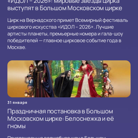
«ИДОЛ – 2026»: мировые звёзды цирка
выступят в Большом Московском цирке
Цирк на Вернадского примет Всемирный фестиваль
циркового искусства «ИДОЛ – 2026». Лучшие
артисты планеты, премьерные номера и гала-шоу
победителей — главное цирковое событие года в
Москве.
31 января
Праздничная постановка в Большом
Московском цирке: Белоснежка и её
гномы