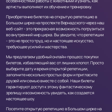
особенностями работы с животными и узнать, как
артисты выполняют их обучение и тренировку.
Приобретение билетов на открытую репетицию в
Большом цирке на проспекте Вернадского через наш
веб-сайт - это прекрасная возможность погрузиться
во внутренний мир цирка. Вы увидите, что репетиции
- это не просто труд, но и настоящее искусство,
требующее усилий и мастерства.
Мы предлагаем удобный онлайн-процесс покупки
билетов, избавляющий вас от лишних хлопот. Просто
выберите дату и время открытой репетиции,
заполните несколько простых форм и пригласите
друзей или семью вместе с собой. Наши билеты
гарантируют доступ к этому фантастическому
зрелищу и возможность увидеть, как создается
настоящее шоу.
Посетите открытую репетицию в Большом цирке на