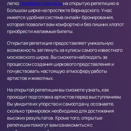
легко
приобрести билеты
на открытую репетицию в
Большом цирке на проспекте Вернадского. У нас
имеется удобная система онлайн-бронирования,
которая позволит вам комфортно и без лишних хлопот
приобрести желаемые билеты.
Открытая репетиция предоставляет уникальную
возможность заглянуть за кулисы самого известного
московского цирка. Вы сможете наблюдать за
процессом создания циркового представления и
почувствовать настоящую атмосферу работы
артистов и животных.
На открытой репетиции вы сможете узнать, как
проходит подготовка артистов перед выступлением.
Вы увидите их упорство и самоотдачу, осознаете,
сколько тренировок необходимо для достижения
высоких результатов. Кроме того, открытые
репетиции помогут вам ознакомиться с