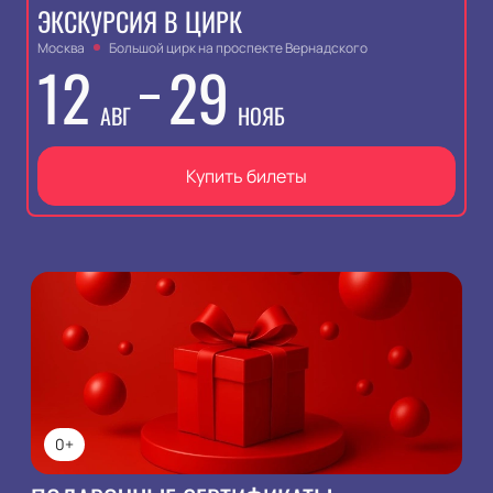
ЭКСКУРСИЯ В ЦИРК
Москва
Большой цирк на проспекте Вернадского
12
29
АВГ
НОЯБ
Купить билеты
0+