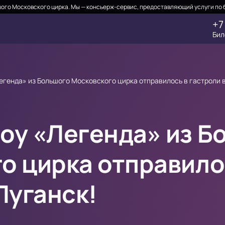
ого Московского цирка. Мы — консьерж-сервис, предоставляющий услуги по 
+7
Бил
егенда» из Большого Московского цирка отправилось в гастроли в
оу «Легенда» из Б
о цирка отправило
Луганск!