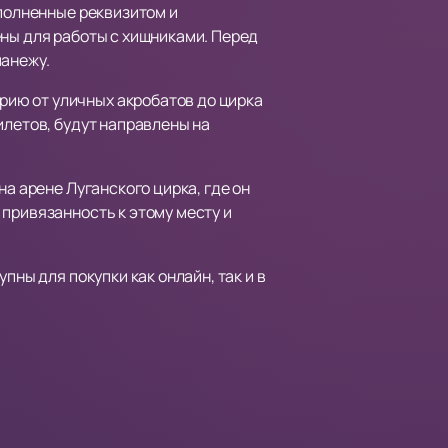
£
еполненные реквизитом и
ены для работы с хищниками. Перед
манежу.
ию от уличных акробатов до цирка
илетов, будут направлены на
а арене Луганского цирка, где он
привязанность к этому месту и
упны для покупки как онлайн, так и в