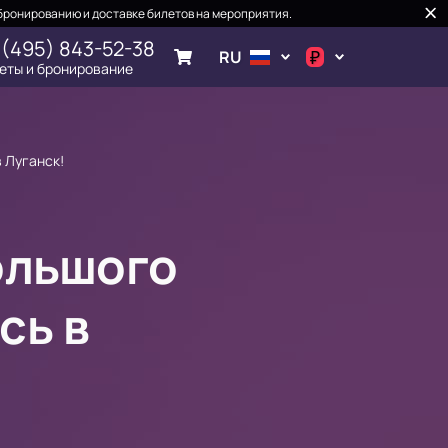
бронированию и доставке билетов на мероприятия.
 (495) 843-52-38
₽
RU
еты и бронирование
.د.ب
د.إ
 Луганск!
$
€
ольшого
ر.ق
сь в
ر.ع.
₽
ر.س