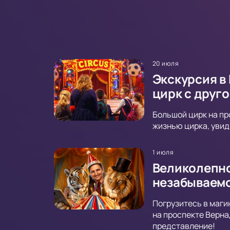
20 июля
Экскурсия в
цирк с друг
Большой цирк на пр
жизнью цирка, увид
1 июля
Великолепно
незабываемо
Погрузитесь в маги
на проспекте Верна
представление!