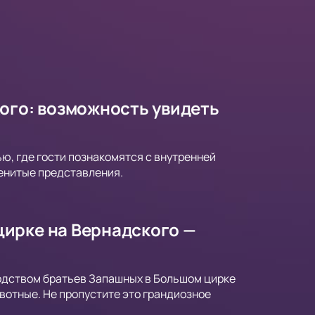
ого: возможность увидеть
ю, где гости познакомятся с внутренней
енитые представления.
ирке на Вернадского —
водством братьев Запашных в Большом цирке
вотные. Не пропустите это грандиозное