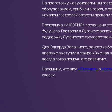
На подготовку к двухнедельным гастр
оборудованием, прибыли в город, а 
началом гастролей артисты провели 
Программа «И100РИЯ» посвящена сто
будущего. Гастроли в Луганске включ
поддержку Луганского государственн
Для Эдгарда Запашного, одного из бр
впервые выступил в жанре «Высшая шк
всегда готов помочь его развитию.
Напомним, что шоу
«Легенда»
в
Моск
кассах.