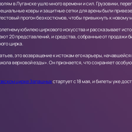
олям в Луганске ушло много времени и сил. Грузовики, пер
специальные ковры и защитные сетки для арены были привез
тестовый прогон без костюмов, чтобы привыкнуть к новому 
летнему юбилею циркового искусства и рассказывает истор
ают 20 представлений, и средства, собранные от продажи б
ого цирка.
атьев, это возвращение к истокам его карьеры, начавшейся н
ола верховой езды». Он признается, что сохраняет особую 
овском цирке Запашных
стартует с 18 мая, и билеты уже дост