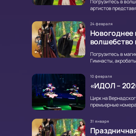
Погрузитесь в волш
артистов представя
24 февраля
Новогоднее 
волшебство 
Погрузитесь в маги
Гимнасты, акробаты
10 февраля
«ИДОЛ – 202
Цирк на Вернадског
премьерные номера 
31 января
Праздничная