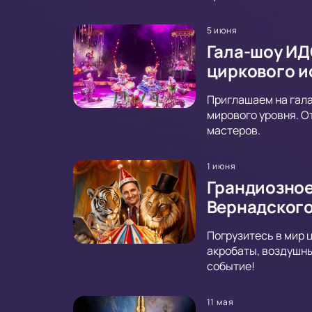
5 июня
Гала-шоу ИД
циркового и
Приглашаем на гала
мирового уровня. О
мастеров.
1 июня
Грандиозное
Вернадског
Погрузитесь в мир 
акробаты, воздушны
событие!
11 мая