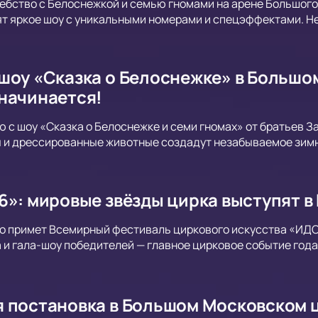
ебство с Белоснежкой и семью гномами на арене Большого
т яркое шоу с уникальными номерами и спецэффектами. Не
шоу «Сказка о Белоснежке» в Большо
начинается!
ю с шоу «Сказка о Белоснежке и семи гномах» от братьев 
 и дрессированные животные создадут незабываемое зимн
6»: мировые звёзды цирка выступят 
о примет Всемирный фестиваль циркового искусства «ИДО
и гала-шоу победителей — главное цирковое событие года
 постановка в Большом Московском ц