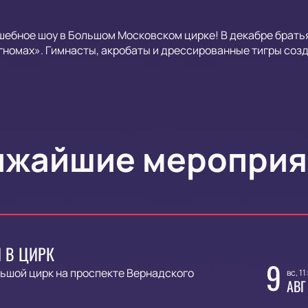
ебное шоу в Большом Московском цирке! В декабре брать
гномах». Гимнасты, акробаты и дрессированные тигры со
ижайшие мероприя
 В ЦИРК
9
ьшой цирк на проспекте Вернадского
вс, 11
АВГ