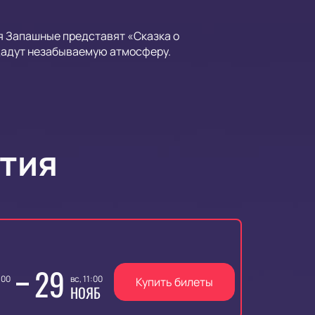
я Запашные представят «Сказка о
здадут незабываемую атмосферу.
тия
29
:00
вс, 11:00
Купить билеты
НОЯБ