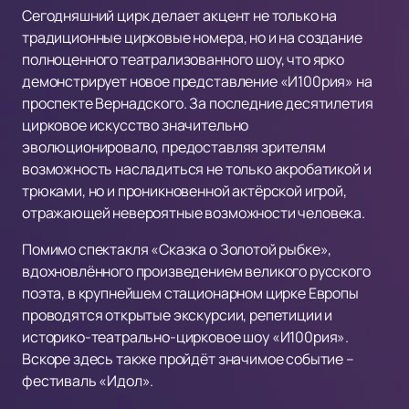
Сегодняшний цирк делает акцент не только на
традиционные цирковые номера, но и на создание
полноценного театрализованного шоу, что ярко
демонстрирует новое представление «И100рия» на
проспекте Вернадского. За последние десятилетия
цирковое искусство значительно
эволюционировало, предоставляя зрителям
возможность насладиться не только акробатикой и
трюками, но и проникновенной актёрской игрой,
отражающей невероятные возможности человека.
Помимо спектакля «Сказка о Золотой рыбке»,
вдохновлённого произведением великого русского
поэта, в крупнейшем стационарном цирке Европы
проводятся открытые экскурсии, репетиции и
историко-театрально-цирковое шоу «И100рия».
Вскоре здесь также пройдёт значимое событие –
фестиваль «Идол».