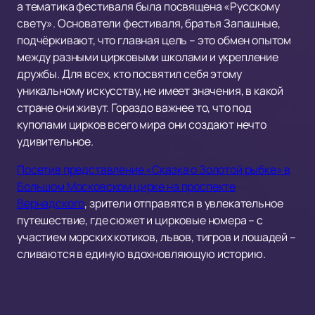
а тематика фестиваля была посвящена «Русскому
свету». Основатели фестиваля, братья Запашные,
подчёркивают, что главная цель – это обмен опытом
между разными цирковыми школами и укрепление
дружбы. Для всех, кто посвятил себя этому
уникальному искусству, не имеет значения, в какой
стране они живут. Гораздо важнее то, что под
куполами цирков всего мира они создают нечто
удивительное.
Посетив представление «Сказка о Золотой рыбке» в
Большом Московском цирке на проспекте
Вернадского
, зрители отправятся в увлекательное
путешествие, где сюжет и цирковые номера – с
участием морских котиков, львов, тигров и лошадей –
сливаются в единую вдохновляющую историю.