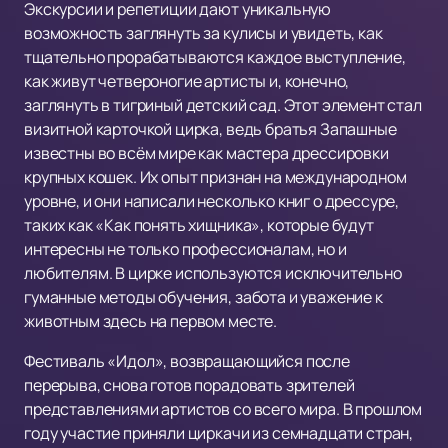
Экскурсии и репетиции дают уникальную
возможность заглянуть за кулисы и увидеть, как
тщательно прорабатываются каждое выступление,
как живут четвероногие артисты и, конечно,
заглянуть в тигриный детский сад. Этот элемент стал
визитной карточкой цирка, ведь братья Запашные
известны во всём мире как мастера дрессировки
крупных кошек. Их опыт признан на международном
уровне, и они написали несколько книг о дрессуре,
таких как «Как понять хищника», которые будут
интересны не только профессионалам, но и
любителям. В цирке используются исключительно
гуманные методы обучения, забота и уважение к
животным здесь на первом месте.
Фестиваль «Идол», возвращающийся после
перерыва, снова готов порадовать зрителей
представлениями артистов со всего мира. В прошлом
году участие приняли циркачи из семнадцати стран,