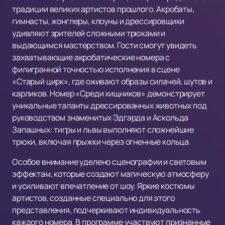
традиции великих артистов прошлого. Акробаты,
гимнасты, жонглеры, клоуны и дрессировщики
удивляют зрителей сложными трюками и
выдающимся мастерством. Гости смогут увидеть
захватывающие акробатические номера с
филигранной точностью исполнения в сцене
«Старый цирк», где оживают образы силачей, шутов и
карликов. Номер «Среди хищников» демонстрирует
уникальные таланты дрессированных животных под
руководством знаменитых Эдгарда и Аскольда
Запашных: тигры и львы выполняют сложнейшие
трюки, включая прыжки через огненные кольца.
Особое внимание уделено сценографии и световым
эффектам, которые создают магическую атмосферу
и усиливают впечатление от шоу. Яркие костюмы
артистов, созданные специально для этого
представления, подчеркивают индивидуальность
каждого номера. В программе участвуют признанные