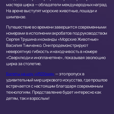
мастера цирка — обладатели международных наград.
На арене выступят морские животные, лошади и
шимпанзе.
Путешествие во времени завершится современными
номерами в исполнении акробатов под руководством
Сергея Трушина и команды «Морские Животные»
Василия Тимченко. Они продемонстрируют
невероятную гибкость и находчивость в номере
«Сверхлюди и инопланетяне», показывая эволюцию
цирка за столетие.
Билеты на шоу «И100рия»
— это пропуск в
удивительный мир циркового искусства, где прошлое
встречается с настоящим благодаря современным
технологиям. Представление будет интересно как
детям, так и взрослым!