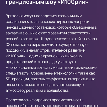
грандиозным шоу «И100рия»
Зрители смогут насладиться гармоничным
соединением классических цирковых жанров и
инновационных постановок, которые объединены в
захватывающий сюжет о развитии советского и
российского цирка. Шоу переносит гостей в начало
XX века, когда цирк получил государственную
поддержку и начал стремительное развитие.
«И100рия» — одно из крупнейших цирковых
представлений в стране, где участвуют
многочисленные артисты, животные и технические
специалисты. Современные технологии, такие как
3D-проекции, лазерные эффекты и интерактивные
элементы, помогают создать потрясающую
атмосферу реализма и волшебства.
Представление отражает преемственность
поколений цирковых мастеров, которые продолжают