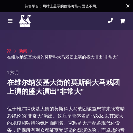
转售平台：网站上显示的价格可能与面值不同。
家
新闻
在维尔纳茨基大街的莫斯科大马戏团上演的盛大演出“非常大”
1 六月
在维尔纳茨基大街的莫斯科大马戏团
上演的盛大演出“非常大”
位于维尔纳茨基大街的莫斯科大马戏团诚邀您前来欣赏精
彩绝伦的“非常大”演出。这座享誉盛名的马戏团以其宏大
的规模和独特的氛围而闻名。宽敞的大厅配备现代化设
备，确保所有观众都能享受舒适的观演体验，而卓越的音