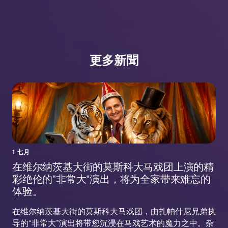
更多新聞
1 七月
在维尔纳茨基大街的莫斯科大马戏团上演的精
彩绝伦的“非常大”演出，将为全家带来难忘的
体验。
在维尔纳茨基大街的莫斯科大马戏团，由扎帕什尼兄弟执
导的“非常大”演出将带您沉浸在马戏艺术的魔力之中。杂