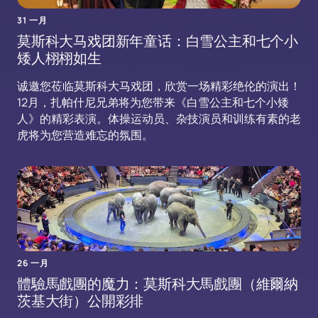
31 一月
莫斯科大马戏团新年童话：白雪公主和七个小
矮人栩栩如生
诚邀您莅临莫斯科大马戏团，欣赏一场精彩绝伦的演出！
12月，扎帕什尼兄弟将为您带来《白雪公主和七个小矮
人》的精彩表演。体操运动员、杂技演员和训练有素的老
虎将为您营造难忘的氛围。
26 一月
體驗馬戲團的魔力：莫斯科大馬戲團（維爾納
茨基大街）公開彩排