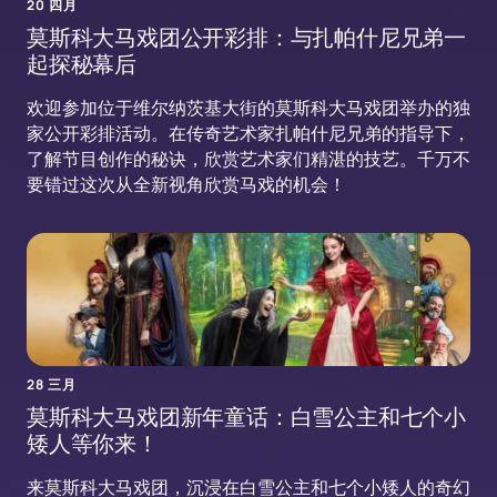
20 四月
莫斯科大马戏团公开彩排：与扎帕什尼兄弟一
起探秘幕后
欢迎参加位于维尔纳茨基大街的莫斯科大马戏团举办的独
家公开彩排活动。在传奇艺术家扎帕什尼兄弟的指导下，
了解节目创作的秘诀，欣赏艺术家们精湛的技艺。千万不
要错过这次从全新视角欣赏马戏的机会！
28 三月
莫斯科大马戏团新年童话：白雪公主和七个小
矮人等你来！
来莫斯科大马戏团，沉浸在白雪公主和七个小矮人的奇幻