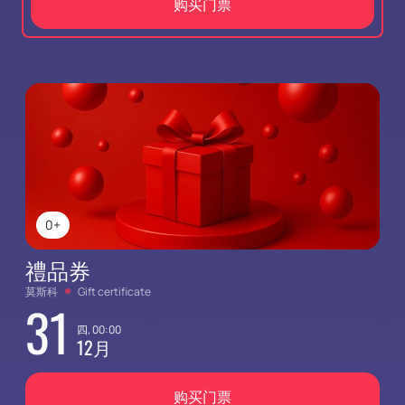
购买门票
0+
禮品券
莫斯科
Gift certificate
31
四, 00:00
12月
购买门票