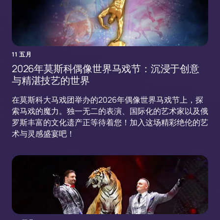
11 五月
2026年莫斯科偶像世界马戏节：沉浸于创意
与精湛技艺的世界
在莫斯科大马戏团举办的2026年偶像世界马戏节上，探
索马戏的魔力。独一无二的表演、国际化的艺术家以及俄
罗斯丰富的文化遗产正等待着您！加入这场精彩绝伦的艺
术与灵感盛宴吧！