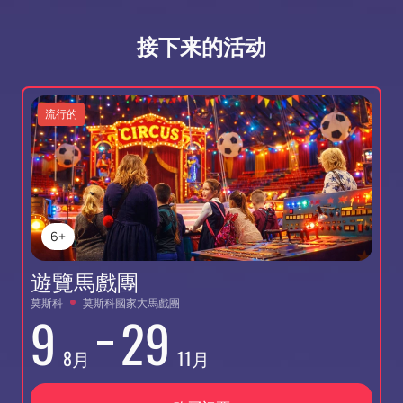
接下来的活动
流行的
6+
遊覽馬戲團
莫斯科
莫斯科國家大馬戲團
9
29
8月
11月